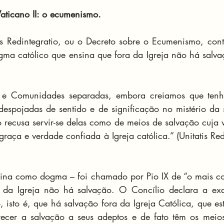
Vaticano II: o ecumenismo.
s Redintegratio, ou o Decreto sobre o Ecumenismo, cont
gma católico que ensina que fora da Igreja não há salva
as e Comunidades separadas, embora creiamos que tenha
espojadas de sentido e de significação no mistério da s
o recusa servir-se delas como de meios de salvação cuja v
graça e verdade confiada à Igreja católica.” (Unitatis Redi
nsina como dogma – foi chamado por Pio IX de “o mais c
a da Igreja não há salvação. O Concílio declara a exat
 isto é, que há salvação fora da Igreja Católica, que est
ecer a salvação a seus adeptos e de fato têm os meios 