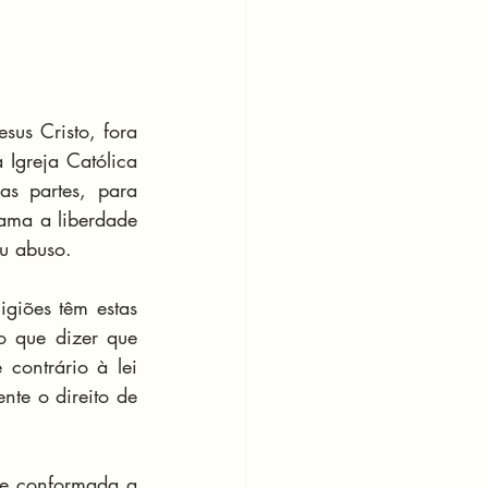
sus Cristo, fora 
Igreja Católica 
s partes, para 
ama a liberdade 
ou abuso.
giões têm estas 
o que dizer que 
contrário à lei 
nte o direito de 
te conformada a 