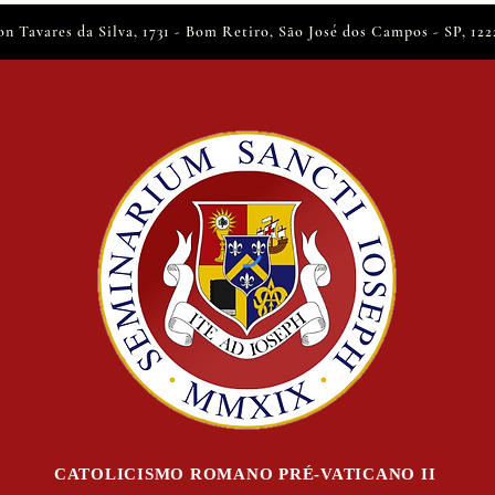
on Tavares da Silva, 1731 - Bom Retiro, São José dos Campos - SP, 12
CATOLICISMO ROMANO PRÉ-VATICANO II