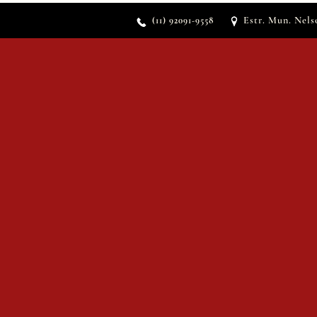
Estr. Mun
. Nels
(11) 92091-9558