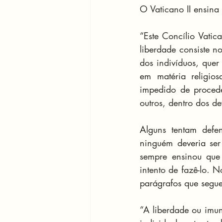
O Vaticano II ensina
“Este Concílio Vatic
liberdade consiste n
dos indivíduos, quer
em matéria religio
impedido de proced
outros, dentro dos de
Alguns tentam defe
ninguém deveria ser
sempre ensinou que
intento de fazê-lo. 
parágrafos que segu
“A liberdade ou imu