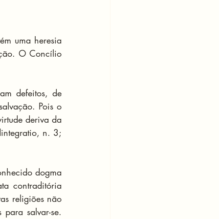
ém uma heresia 
ção. O Concílio 
m defeitos, de 
alvação. Pois o 
irtude deriva da 
ntegratio, n. 3; 
onhecido dogma 
a contraditória 
as religiões não 
para salvar-se. 