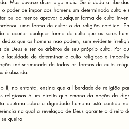
rda. Mas deve-se dizer algo mais. Se é dada a liberdade
us o poder de impor aos homens um determinado culto e 
tar ou ao menos aprovar qualquer forma de culto invent
denou uma forma de culto: o da religião católica. Em
do a aceitar qualquer forma de culto que os seres hum
se deduz que os homens não podem, sem evidente irreligi
s de Deus e ser os árbitros de seu próprio culto. Por ou
a faculdade de determinar o culto religioso e impor-lh
ção indiscriminada de todas as formas de culto religio
es é absurda.
o II, no entanto, ensina que a liberdade de religião par
s religiosas é um direito que emana da noção da dig
ta doutrina sobre a dignidade humana está contida na 
ência na qual a revelação de Deus garante o direito de 
 se queira.