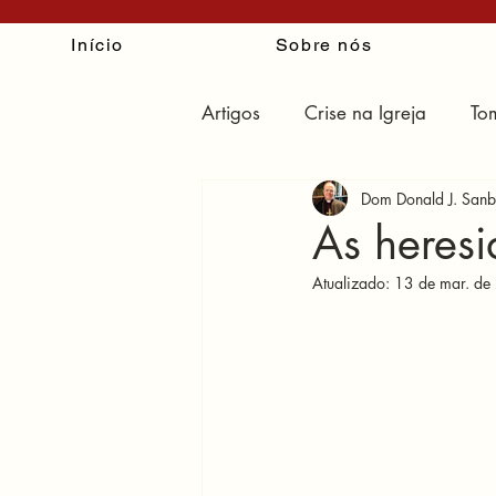
Início
Sobre nós
Artigos
Crise na Igreja
To
Dom Donald J. Sanb
O erro de Reconhecer e Resist
As heresi
Atualizado:
13 de mar. de