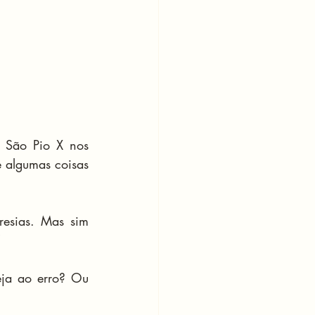
 São Pio X nos 
 algumas coisas 
esias. Mas sim 
”
ja ao erro? Ou 