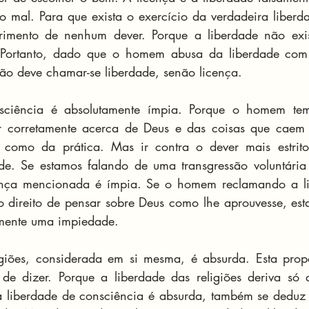
o mal. Para que exista o exercício da verdadeira liberda
imento de nenhum dever. Porque a liberdade não exis
Portanto, dado que o homem abusa da liberdade com 
não deve chamar-se liberdade, senão licença.
sciência é absolutamente ímpia. Porque o homem tem 
 corretamente acerca de Deus e das coisas que caem t
va como da prática. Mas ir contra o dever mais estrito
ade. Se estamos falando de uma transgressão voluntária
ença mencionada é ímpia. Se o homem reclamando a li
o direito de pensar sobre Deus como lhe aprouvesse, esta
amente uma impiedade.
igiões, considerada em si mesma, é absurda. Esta propo
e dizer. Porque a liberdade das religiões deriva só d
 liberdade de consciência é absurda, também se deduz q