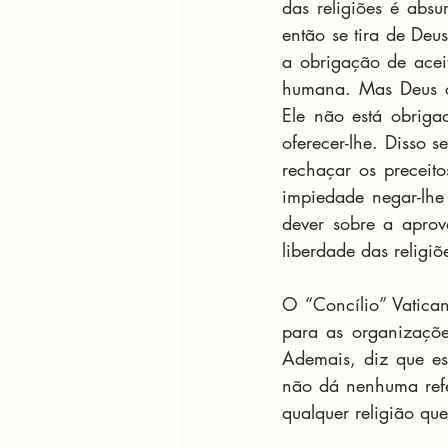
das religiões é absu
então se tira de De
a obrigação de acei
humana. Mas Deus or
Ele não está obriga
oferecer-lhe. Disso 
rechaçar os preceito
impiedade negar-lhe 
dever sobre a aprova
liberdade das religiõ
O “Concílio” Vatican
para as organizaçõe
Ademais, diz que es
não dá nenhuma refer
qualquer religião que