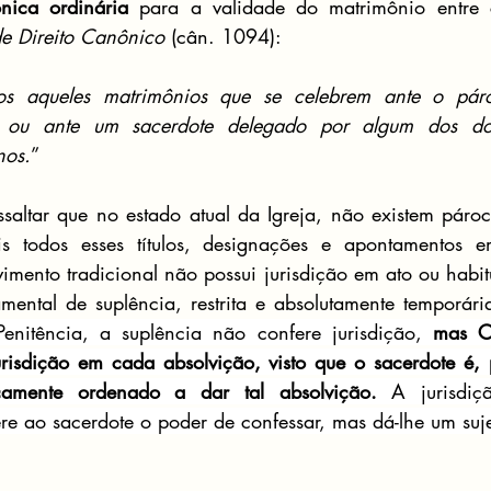
nica ordinária
 para a validade do matrimônio entre c
e Direito Canônico
 (cân. 1094):
os aqueles matrimônios que se celebrem ante o páro
, ou ante um sacerdote delegado por algum dos doi
nos.
”
saltar que no estado atual da Igreja, não existem pároco
s todos esses títulos, designações e apontamentos 
vimento tradicional não possui jurisdição em ato ou habit
mental de suplência, restrita e absolutamente temporári
nitência, a suplência não confere jurisdição, 
mas Cr
risdição em cada absolvição, visto que o sacerdote é, p
sicamente ordenado a dar tal absolvição.
 A jurisdiç
re ao sacerdote o poder de confessar, mas dá-lhe um sujei