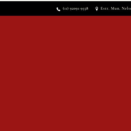
Estr. Mun
. Nels
(11) 92091-9558