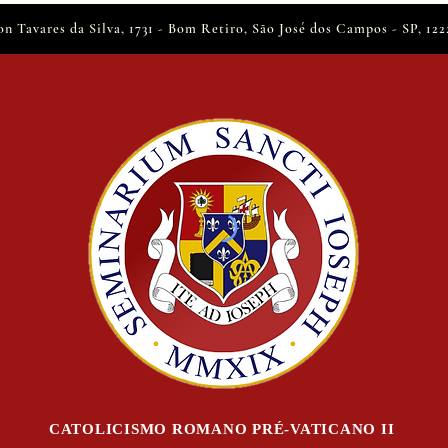
on Tavares da Silva, 1731 - Bom Retiro, São José dos Campos - SP, 12
CATOLICISMO ROMANO PRÉ-VATICANO II