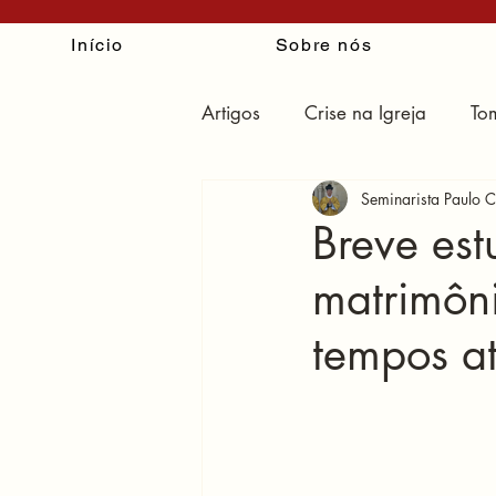
Início
Sobre nós
Artigos
Crise na Igreja
To
Seminarista Paulo C
O erro de Reconhecer e Resist
Breve est
matrimôni
tempos at