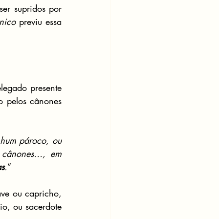
r supridos por 
nico
 previu essa 
legado presente 
o pelos cânones 
hum pároco, ou 
s cânones…, em 
as
.
”
ve ou capricho, 
o, ou sacerdote 