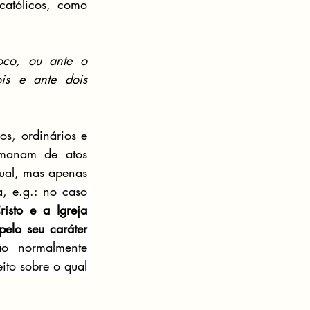
atólicos, como 
co, ou ante o 
s e ante dois 
s, ordinários e 
emanam de atos 
ual, mas apenas 
a, e.g.: no
 caso 
isto e a Igreja 
elo seu caráter 
ão normalmente 
to sobre o qual 