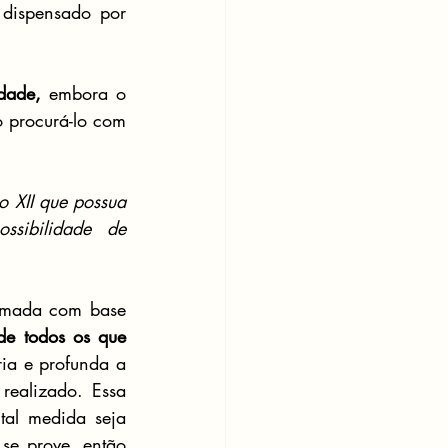
 dispensado por 
dade,
 embora o 
o procurá-lo com 
 XII que possua 
ssibilidade de 
irmada com base 
de todos os que 
ia e profunda a 
realizado. Essa 
al medida seja 
se prove, então 