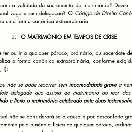
com a validade do sacramento do matrimônio? Devem se
ional vago e sem delegação? O 
Código de Direito Canô
ceu uma forma canônica extraordinária.
O MATRIMÔNIO EM TEMPOS DE CRISE
er ou ir a qualquer pároco, ordinário, ou sacerdote de
aliza a forma canônica extraordinária, conforme exigid
 i):
 ou não se pode recorrer sem 
incomodidade grave
 a nen
rdote delegado que assista ao matrimônio ao teor do
lido e lícito o matrimônio celebrado ante duas testemunh
tual não se considerará se a causa é por desconforto gra
tamente pela ausência física de qualquer pároco, ordinári