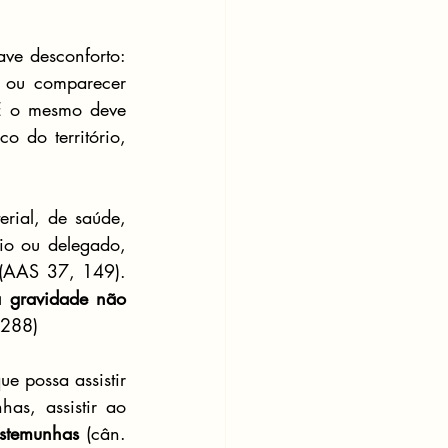
e desconforto: 
 ou comparecer 
 E o mesmo deve 
valer para o Ordinário ou para o sacerdote por ele delegado ou pelo pároco do território, 
rial, de saúde, 
io ou delegado, 
ou o bem público. Assim, declarou a C. P. Interpr. em 3 de maio de 1945 (AAS 37, 149). 
 gravidade não 
 288)
 possa assistir 
s, assistir ao 
estemunhas
 (cân. 