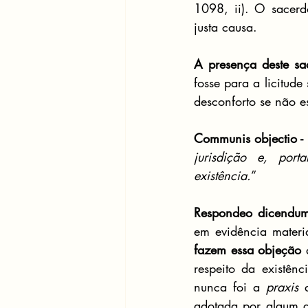
1098, ii). O sacerd
justa causa.
A presença deste sa
fosse para a licitude
desconforto se não e
Communis objectio -
 
jurisdição e, port
existência.
” 
Respondeo dicendum
em evidência materi
fazem essa objeção
 
respeito da existênc
nunca foi a 
praxis
 
adotada por algum gr