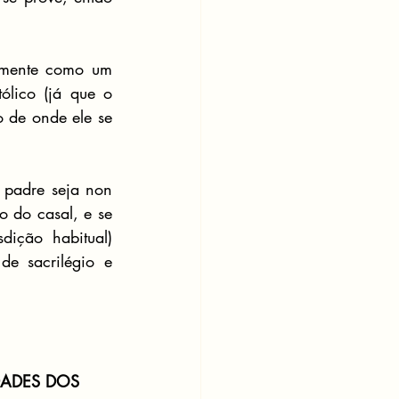
amente como um 
lico (já que o 
 de onde ele se 
 padre seja non 
o do casal, e se 
ição habitual) 
e sacrilégio e 
DADES DOS 