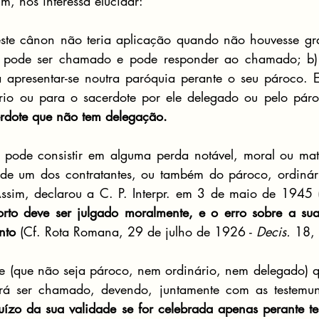
m, nos interessa elucidar:
ste cânon não teria aplicação quando não houvesse grav
al pode ser chamado e pode responder ao chamado; b)
vá apresentar-se noutra paróquia perante o seu pároco.
rdote que não tem delegação.
 pode consistir em alguma perda notável, moral ou mate
, de um dos contratantes, ou também do pároco, ordinár
orto deve ser julgado moralmente, e o erro sobre a sua
nto 
(Cf. Rota Romana, 29 de julho de 1926 - 
Decis.
 18,
e (que não seja pároco, nem ordinário, nem delegado) que
á ser chamado, devendo, juntamente com as testemunha
uízo da sua validade se for celebrada apenas perante t