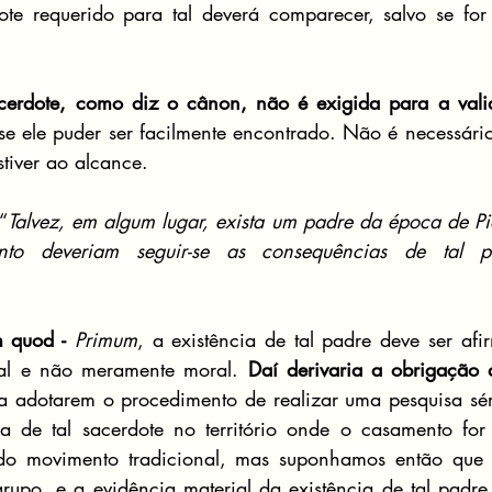
ote requerido para tal deverá comparecer, salvo se for
cerdote, como diz o cânon, não é exigida para a vali
 se ele puder ser facilmente encontrado. Não é necessári
stiver ao alcance.
“
Talvez, em algum lugar, exista um padre da época de Pio
anto deveriam seguir-se as consequências de tal po
 quod -
Primum
, a existência de tal padre deve ser af
al e não meramente moral. 
Daí derivaria a obrigação 
a adotarem o procedimento de realizar uma pesquisa sér
ia de tal sacerdote no território onde o casamento for 
do movimento tradicional, mas suponhamos então que t
upo, e a evidência material da existência de tal padre 