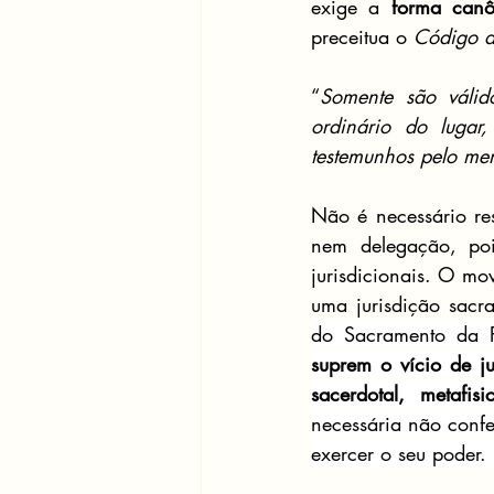
exige a 
forma canô
preceitua o 
Código d
“
Somente são válid
ordinário do lugar
testemunhos pelo me
Não é necessário res
nem delegação, poi
jurisdicionais. O mo
uma jurisdição sacra
do Sacramento da Pe
suprem o vício de ju
sacerdotal, metafi
necessária não confe
exercer o seu poder. 