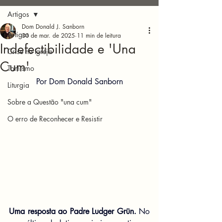
Artigos
Dom Donald J. Sanborn
Artigos
30 de mar. de 2025
11 min de leitura
Indefectibilidade e 'Una
Crise na Igreja
Cum'
Tomismo
Por Dom Donald Sanborn
Liturgia
Sobre a Questão "una cum"
O erro de Reconhecer e Resistir
Uma resposta ao Padre Ludger Grün.
 No 