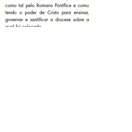
como tal pelo Romano Pontífice e como 
tendo o poder de Cristo para ensinar, 
governar e santificar a diocese sobre a 
qual foi colocado.
Que esses nomes devam aparecer em 
uma missa tradicionalista é, pelo que foi 
apontado, uma declaração de fidelidade 
a uma falsa hierarquia. É afirmar 
implicitamente que a Igreja Católica é 
capaz de deserção, e que a hierarquia 
católica pode nos levar ao inferno por 
suas doutrinas, liturgia e disciplina 
universalmente promulgadas. Também 
declara que a missa una cum é uma 
missa cismática, pois, se ele é o papa, 
então a resistência a ele é cismática e 
um pecado mortal, e se ele não é o 