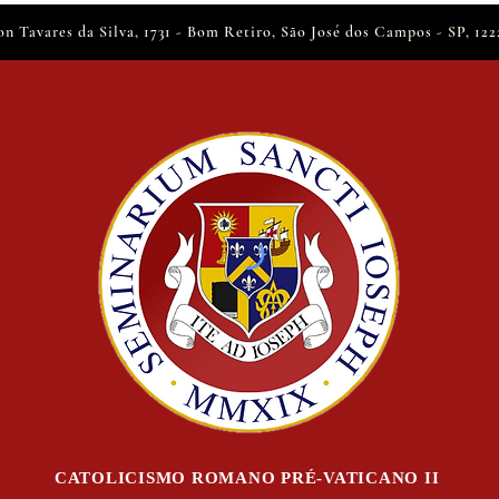
on Tavares da Silva, 1731 - Bom Retiro, São José dos Campos - SP, 12
CATOLICISMO ROMANO PRÉ-VATICANO II