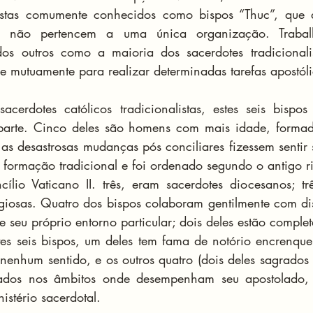
alistas comumente conhecidos como bispos “Thuc”, que a
e, não pertencem a uma única organização. Trabal
s outros como a maioria dos sacerdotes tradicionalis
e mutuamente para realizar determinadas tarefas apostóli
cerdotes católicos tradicionalistas, estes seis bispos
arte. Cinco deles são homens com mais idade, formad
 as desastrosas mudanças pós conciliares fizessem sentir 
 formação tradicional e foi ordenado segundo o antigo rit
ílio Vaticano II. três, eram sacerdotes diocesanos; tr
igiosas. Quatro dos bispos colaboram gentilmente com dis
de seu próprio entorno particular; dois deles estão comple
stes seis bispos, um deles tem fama de notório encrenque
enhum sentido, e os outros quatro (dois deles sagrados 
ados nos âmbitos onde desempenham seu apostolado, s
nistério sacerdotal.