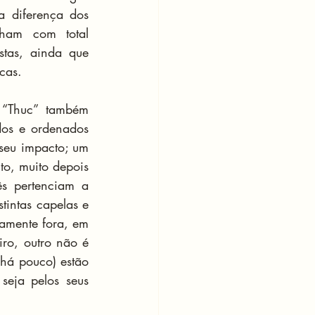
 diferença dos 
ham com total 
tas, ainda que 
cas.
 “Thuc” também 
os e ordenados 
seu impacto; um 
o, muito depois 
ês pertenciam a 
tintas capelas e 
tamente fora, em 
iro, outro não é 
há pouco) estão 
eja pelos seus 