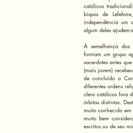
católicos tradicion
bispos de Lefebvr
independência um do
algum deles ajudem-s
À semelhança dos sa
formam um grupo ap
sacerdotes antes que
(mais jovem) recebeu
de concluído o Conc
diferentes ordens rel
clero católicos fora 
órbitas distintas. De
muito conhecido em n
muito bem consider
escritos ou de seu mi