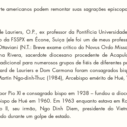
rte americanos podem remontar suas sagrações episcopai
Lauriers, O.P., ex professor da Pontifícia Universidade
 da FSSPX em Écone, Suiça (ele foi um de meus professo
ttaviani (N.T.: Breve exame crítico do Novus Ordo Missa
 Rivera, sacerdote diocesano procedente de Acapulc
radicional para numerosos grupos de fiéis de diferentes 
d de Lauriers e Dom Carmona foram consagrados bisp
Martin Ngo-dinh-Thuc (1984), Arcebispo emérito de Hué,
r Pio XI e consagrado bispo em 1938 – fundou a dioces
ispo de Hué em 1960. Em 1963 enquanto estava em Roma
o II, seu irmão, Ngo Dinh Diem, presidente do Vietn
nado durante um golpe de estado.