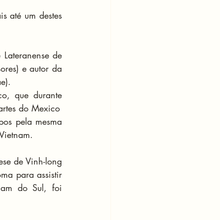
s até um destes 
 Lateranense de 
res) e autor da 
e).
o, que durante 
partes do Mexico
os pela mesma 
 Vietnam.
e de Vinh-long 
 para assistir 
am do Sul, foi 