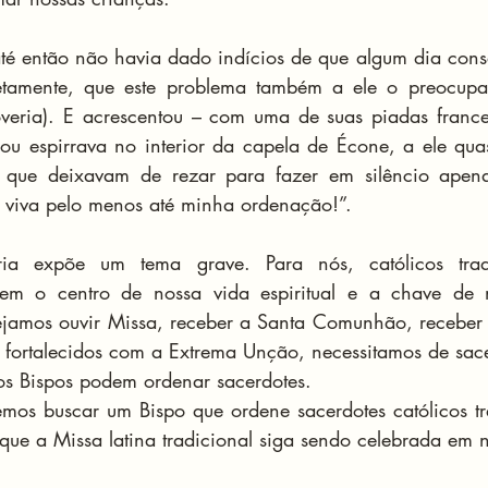
é então não havia dado indícios de que algum dia consa
etamente, que este problema também a ele o preocupa
roveria). E acrescentou – com uma de suas piadas franc
 ou espirrava no interior da capela de Écone, a ele quas
 que deixavam de rezar para fazer em silêncio apena
 viva pelo menos até minha ordenação!”.
ória expõe um tema grave. Para nós, católicos tradic
uem o centro de nossa vida espiritual e a chave de n
jamos ouvir Missa, receber a Santa Comunhão, receber a
 fortalecidos com a Extrema Unção, necessitamos de sace
os Bispos podem ordenar sacerdotes.
os buscar um Bispo que ordene sacerdotes católicos trad
que a Missa latina tradicional siga sendo celebrada em n