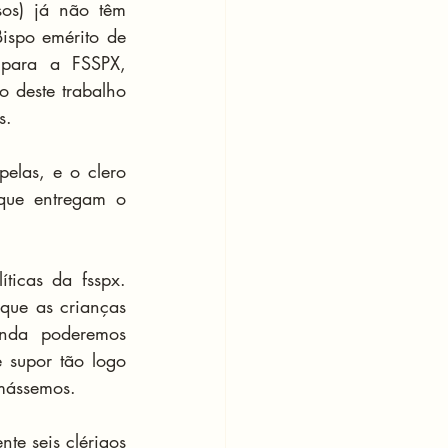
os) já não têm 
spo emérito de 
para a FSSPX, 
deste trabalho 
s.
elas, e o clero 
que entregam o 
ticas da fsspx. 
ue as crianças 
nda poderemos 
supor tão logo 
rmássemos.
e seis clérigos 