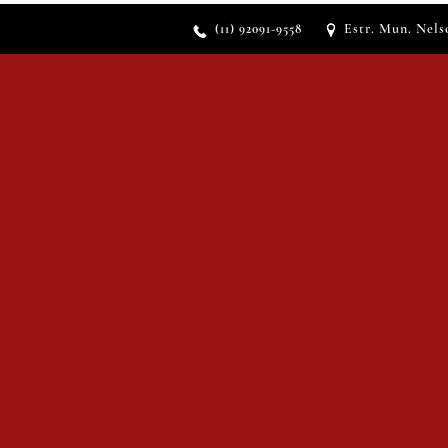
Estr. Mun
. Nels
(11) 92091-9558