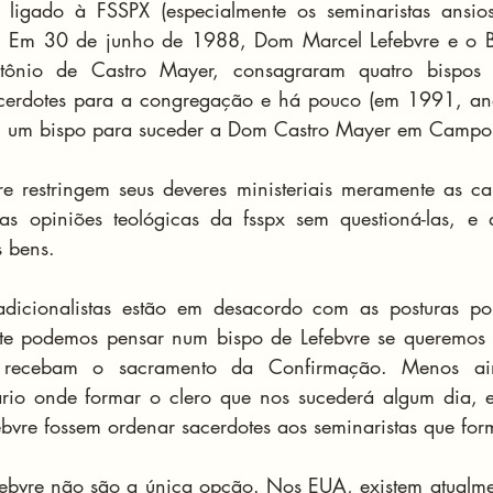
 ligado à FSSPX (especialmente os seminaristas ansios
. Em 30 de junho de 1988, Dom Marcel Lefebvre e o Bi
tônio de Castro Mayer, consagraram quatro bispos 
cerdotes para a congregação e há pouco (em 1991, ano 
m um bispo para suceder a Dom Castro Mayer em Campo
e restringem seus deveres ministeriais meramente as cap
s opiniões teológicas da fsspx sem questioná-las, e 
s bens.
adicionalistas estão em desacordo com as posturas polí
nte podemos pensar num bispo de Lefebvre se queremos q
 recebam o sacramento da Confirmação. Menos ai
rio onde formar o clero que nos sucederá algum dia, e 
ebvre fossem ordenar sacerdotes aos seminaristas que fo
ebvre não são a única opção. Nos EUA, existem atualment