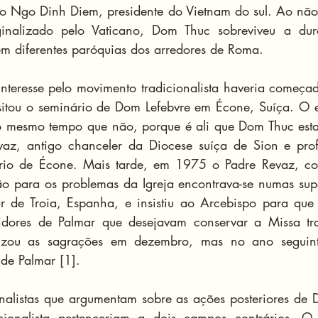
o Ngo Dinh Diem, presidente do Vietnam do sul. Ao não 
inalizado pelo Vaticano, Dom Thuc sobreviveu a dur
 em diferentes paróquias dos arredores de Roma.
nteresse pelo movimento tradicionalista haveria começad
itou o seminário de Dom Lefebvre em Écone, Suíça. O ep
 mesmo tempo que não, porque é ali que Dom Thuc esta
z, antigo chanceler da Diocese suíça de Sion e profes
rio de Écone. Mais tarde, em 1975 o Padre Revaz, c
o para os problemas da Igreja encontrava-se numas supo
 de Troia, Espanha, e insistiu ao Arcebispo para que s
idores de Palmar que desejavam conservar a Missa tra
lizou as sagrações em dezembro, mas no ano seguint
de Palmar [1].
onalistas que argumentam sobre as ações posteriores de 
ionalista pertenceriam a dois campos contrários. O 