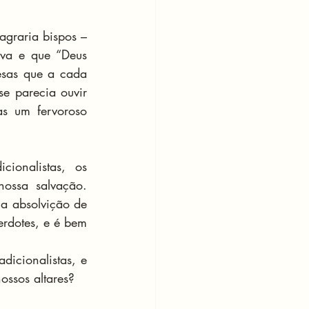
graria bispos – 
va e que “Deus 
esas que a cada 
e parecia ouvir 
s um fervoroso 
ionalistas, os 
ossa salvação. 
 absolvição de 
rdotes, e é bem 
icionalistas, e 
ossos altares?