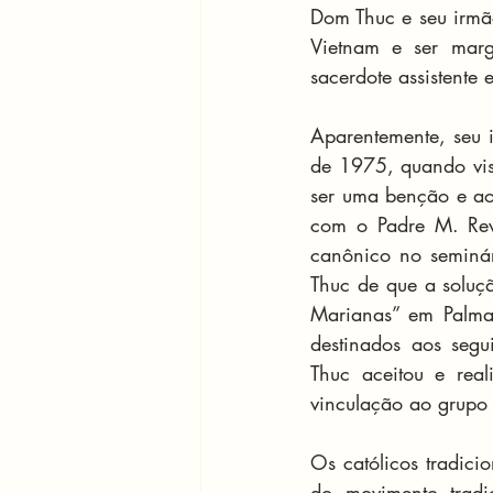
Dom Thuc e seu irmã
Vietnam e ser marg
sacerdote assistente
Aparentemente, seu i
de 1975, quando vis
ser uma benção e ao
com o Padre M. Reva
canônico no seminá
Thuc de que a soluçã
Marianas” em Palmar
destinados aos segu
Thuc aceitou e rea
vinculação ao grupo 
Os católicos tradici
do movimento tradic