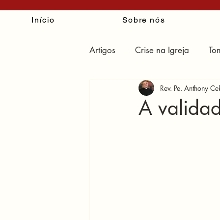
Início
Sobre nós
Artigos
Crise na Igreja
To
Rev. Pe. Anthony C
O erro de Reconhecer e Resist
A valida