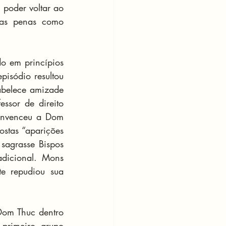
poder voltar ao 
as penas como 
o em princípios 
isódio resultou 
belece amizade 
sor de direito 
onvenceu a Dom 
stas “aparições 
agrasse Bispos 
dicional. Mons 
e repudiou sua 
Dom Thuc dentro 
primeiro grupo 