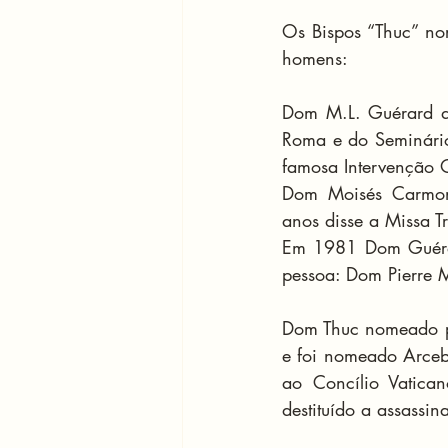
Os Bispos “Thuc” no
homens:
Dom M.L. Guérard de 
Roma e do Seminário
famosa Intervenção O
Dom Moisés Carmona
anos disse a Missa T
Em 1981 Dom Guérar
pessoa: Dom Pierre 
Dom Thuc nomeado po
e foi nomeado Arceb
ao Concílio Vatican
destituído a assassi